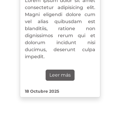
Lorem ipsum dolor sit amet
consectetur adipisicing elit.
Magni eligendi dolore cum
vel alias quibusdam est
blanditiis, ratione non
dignissimos rerum qui et
dolorum incidunt nisi
ducimus, deserunt culpa
impedit.
Leer más
18 Octubre 2025